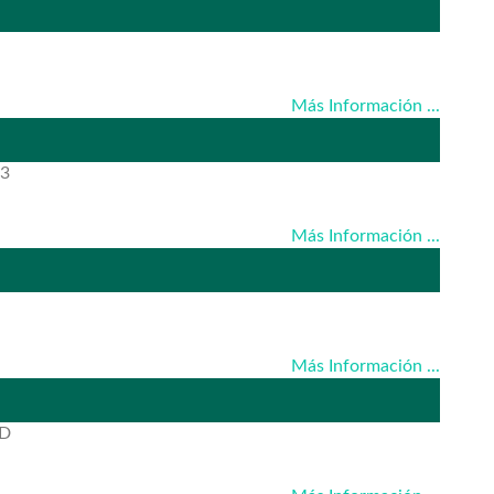
Más Información ...
3
Más Información ...
Más Información ...
 D