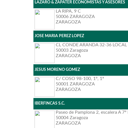
LAZARO & ZAPATER ECONOMISTAS Y ASESORES
LA RIPA, 9 C
50006 ZARAGOZA
ZARAGOZA
JOSE MARIA PEREZ LOPEZ
CL CONDE ARANDA 32-36 LOCAL 
50003 Zaragoza
ZARAGOZA
JESUS MORENO GOMEZ
C/ COSO 98-100, 1º, 1ª
50001 ZARAGOZA
ZARAGOZA
IBERFINCAS S.C.
Paseo de Pamplona 2, escalera A 7º
50004 Zaragoza
ZARAGOZA