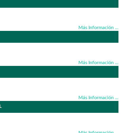
Más Información ...
Más Información ...
Más Información ...
L
Más Información ...