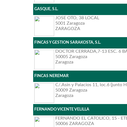
GASQUE, S.L.
JOSE OTO, 38 LOCAL
5001 Zaragoza
ZARAGOZA
FINCAS Y GESTION SARAKOSTA, S.L.
DOCTOR CERRADA,7-13 ESC. 6 B
50005 Zaragoza
Zaragoza
FINCAS NEREMAR
C/.Asín y Palacios 11, loc.6 (junto H
50009 Zaragoza
Zaragoza
FERNANDO VICENTE VELILLA
FERNANDO EL CATOLICO, 15 - ET
50006 ZARAGOZA