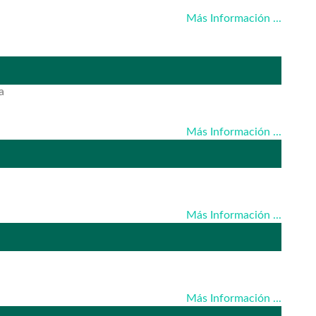
Más Información ...
a
Más Información ...
Más Información ...
Más Información ...