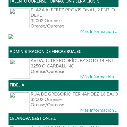
TALENTO OURENSE FORMACIÓN Y SERVICIOS, S
PLAZA ALFÉREZ PROVISIONAL, 2 ENTLO.
DERE
32002 Ourense
Orense/Ourense
Más Información ...
ADMINISTRACION DE FINCAS RUA, SC
AVDA. JULIO RODRÍGUEZ SOTO 14 ENT.
3250 O CARBALLIÑO
Orense/Ourense
Más Información ...
FIDELIA
RÚA DE GREGORIO FERNÁNDEZ 16 BAJO
32002 Ourense
Orense/Ourense
Más Información ...
CELANOVA GESTION, S.L