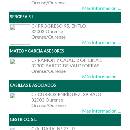
Orense/Ourense
Más Información ...
SERGESA S.L.
C/ PROGRESO 95, ENTLO
32003 Ourense
Orense/Ourense
Más Información ...
MATEO Y GARCIA ASESORES
C/ RAMÓN Y CAJAL, 2 OFICINA 1
32300 BARCO DE VALDEORRAS
Orense/Ourense
Más Información ...
CASILLAS E ASOCIADOS
C/ CURROS ENRÍQUEZ, 39 BAJO
32003 Ourense
Orense/Ourense
Más Información ...
GESTRICO, S.L.
C/ALDARA, Nº 27, 1º