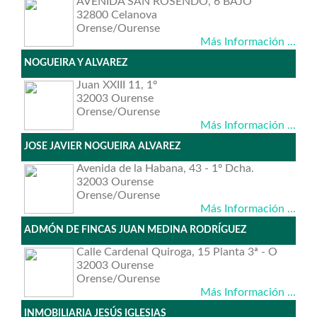
AVENIDA SAN ROSENDO, 6 BAJO
32800 Celanova
Orense/Ourense
Más Información ...
NOGUEIRA Y ALVAREZ
Juan XXIII 11, 1º
32003 Ourense
Orense/Ourense
Más Información ...
JOSE JAVIER NOGUEIRA ALVAREZ
Avenida de la Habana, 43 - 1º Dcha.
32003 Ourense
Orense/Ourense
Más Información ...
ADMÓN DE FINCAS JUAN MEDINA RODRÍGUEZ
Calle Cardenal Quiroga, 15 Planta 3ª - O
32003 Ourense
Orense/Ourense
Más Información ...
INMOBILIARIA JESÚS IGLESIAS