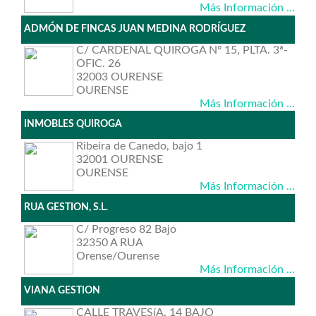
Más Información ...
ADMÓN DE FINCAS JUAN MEDINA RODRÍGUEZ
C/ CARDENAL QUIROGA Nº 15, PLTA. 3ª-
OFIC. 26
32003 OURENSE
OURENSE
Más Información ...
INMOBLES QUIROGA
Ribeira de Canedo, bajo 1
32001 OURENSE
OURENSE
Más Información ...
RUA GESTION, S.L.
C/ Progreso 82 Bajo
32350 A RUA
Orense/Ourense
Más Información ...
VIANA GESTION
CALLE TRAVESíA, 14 BAJO