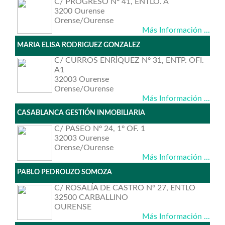
C/ PROGRESO Nº 41, ENTLO. A
3200 Ourense
Orense/Ourense
Más Información ...
MARIA ELISA RODRIGUEZ GONZALEZ
C/ CURROS ENRÍQUEZ Nº 31, ENTP. OFI.
A1
32003 Ourense
Orense/Ourense
Más Información ...
CASABLANCA GESTIÓN INMOBILIARIA
C/ PASEO Nº 24, 1º OF. 1
32003 Ourense
Orense/Ourense
Más Información ...
PABLO PEDROUZO SOMOZA
C/ ROSALÍA DE CASTRO Nº 27, ENTLO
32500 CARBALLINO
OURENSE
Más Información ...