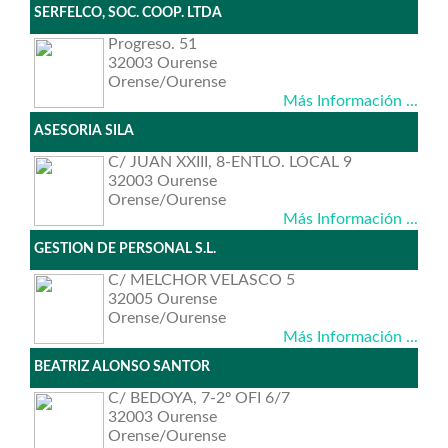
SERFELCO, SOC. COOP. LTDA
Progreso. 51
32003 Ourense
Orense/Ourense
Más Información ...
ASESORIA SILA
C/ JUAN XXIII, 8-ENTLO. LOCAL 9
32003 Ourense
Orense/Ourense
Más Información ...
GESTION DE PERSONAL S.L.
C/ MELCHOR VELASCO 5
32005 Ourense
Orense/Ourense
Más Información ...
BEATRIZ ALONSO SANTOR
C/ BEDOYA, 7-2º OFI 6/7
32003 Ourense
Orense/Ourense