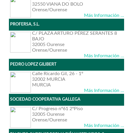
32550 VIANA DO BOLO
Orense/Ourense
Más Información ...
PROFERSA, S.L.
C/ PLAZA ARTURO PÉREZ SERANTES 8
BAJO
32005 Ourense
Orense/Ourense
Más Información ...
PEDRO LOPEZ GILIBERT
Calle Ricardo Gil, 26 - 1º
32002 MURCIA
MURCIA
Más Información ...
SOCIEDAD COOPERATIVA GALLEGA
C/ Progreso nº61 2ºPiso
32005 Ourense
Orense/Ourense
Más Información ...