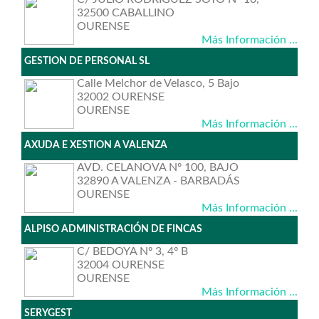
32500 CABALLINO
OURENSE
Más Información ...
GESTION DE PERSONAL SL
Calle Melchor de Velasco, 5 Bajo
32002 OURENSE
OURENSE
Más Información ...
AXUDA E XESTION A VALENZA
AVD. CELANOVA Nº 100, BAJO
32890 A VALENZA - BARBADÁS
OURENSE
Más Información ...
ALPISO ADMINISTRACIÓN DE FINCAS
C/ BEDOYA Nº 3, 4º B
32004 OURENSE
OURENSE
Más Información ...
SERYGEST