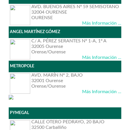
AVD. BUENOS AIRES Nº 59 SEMISOTANO
32004 OURENSE
OURENSE
Más Información ...
ANGEL MARTÍNEZ GÓMEZ
C/ A. PÉREZ SERANTES Nº 1-A, 1º A
32005 Ourense
Orense/Ourense
Más Información ...
METROPOLE
AVD. MARÍN Nº 2, BAJO
32001 Ourense
Orense/Ourense
Más Información ...
PYMEGAL
CALLE OTERO PEDRAYO, 20 BAJO
32500 Carballiño