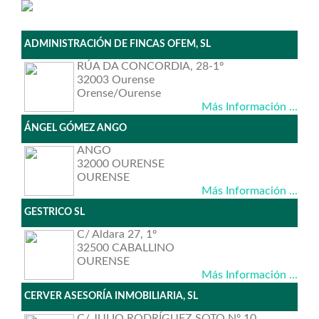
ADMINISTRACIÓN DE FINCAS OFEM, SL
RÚA DA CONCORDIA, 28-1º
32003 Ourense
Orense/Ourense
Más Información ...
ÁNGEL GÓMEZ ANGO
ANGO
32000 OURENSE
OURENSE
Más Información ...
GESTRICO SL
C/ Aldara 27, 1º
32500 CABALLINO
OURENSE
Más Información ...
CERVER ASESORÍA INMOBILIARIA, SL
C/ JULIO RODRÍGUEZ SOTO Nº 10,