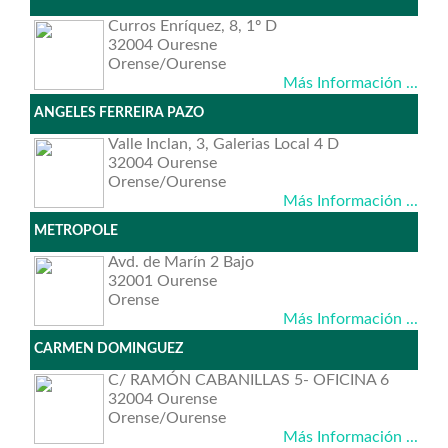
Curros Enríquez, 8, 1º D
32004 Ouresne
Orense/Ourense
Más Información ...
ANGELES FERREIRA PAZO
Valle Inclan, 3, Galerias Local 4 D
32004 Ourense
Orense/Ourense
Más Información ...
METROPOLE
Avd. de Marín 2 Bajo
32001 Ourense
Orense
Más Información ...
CARMEN DOMINGUEZ
C/ RAMÓN CABANILLAS 5- OFICINA 6
32004 Ourense
Orense/Ourense
Más Información ...