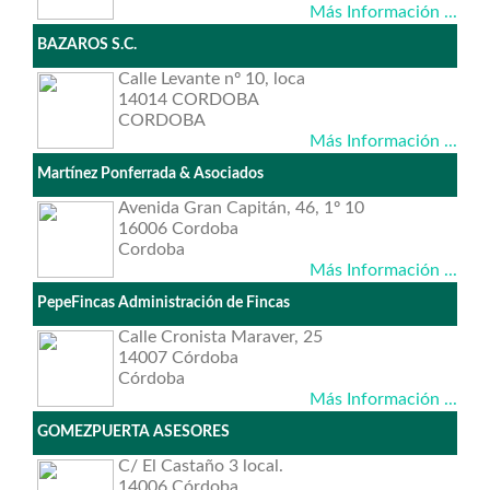
Más Información ...
BAZAROS S.C.
Calle Levante nº 10, loca
14014 CORDOBA
CORDOBA
Más Información ...
Martínez Ponferrada & Asociados
Avenida Gran Capitán, 46, 1º 10
16006 Cordoba
Cordoba
Más Información ...
PepeFincas Administración de Fincas
Calle Cronista Maraver, 25
14007 Córdoba
Córdoba
Más Información ...
GOMEZPUERTA ASESORES
C/ El Castaño 3 local.
14006 Córdoba