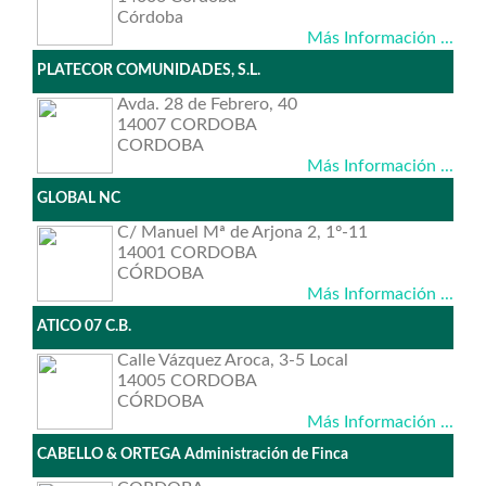
Córdoba
Más Información ...
PLATECOR COMUNIDADES, S.L.
Avda. 28 de Febrero, 40
14007 CORDOBA
CORDOBA
Más Información ...
GLOBAL NC
C/ Manuel Mª de Arjona 2, 1º-11
14001 CORDOBA
CÓRDOBA
Más Información ...
ATICO 07 C.B.
Calle Vázquez Aroca, 3-5 Local
14005 CORDOBA
CÓRDOBA
Más Información ...
CABELLO & ORTEGA Administración de Finca